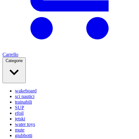
Carrello
Categorie
wakeboard
sci nautici
trainabili
SUP
efoil
jetski
water toys
mute
giubbotti