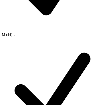
M
(44)