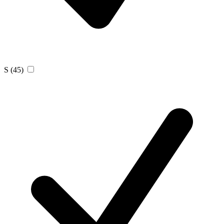
S
(45)