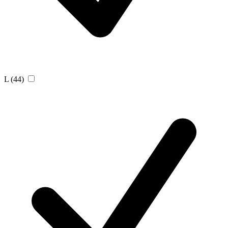
L
(44)