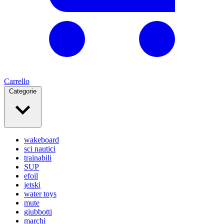
Carrello
Categorie
wakeboard
sci nautici
trainabili
SUP
efoil
jetski
water toys
mute
giubbotti
marchi