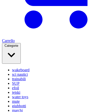
Carrello
Categorie
wakeboard
sci nautici
trainabili
SUP
efoil
jetski
water toys
mute
giubbotti
marchi