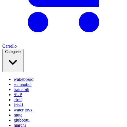
Carrello
Categorie
wakeboard
sci nautici
trainabili
SUP
efoil
jetski
water toys
mute
giubbotti
marchi