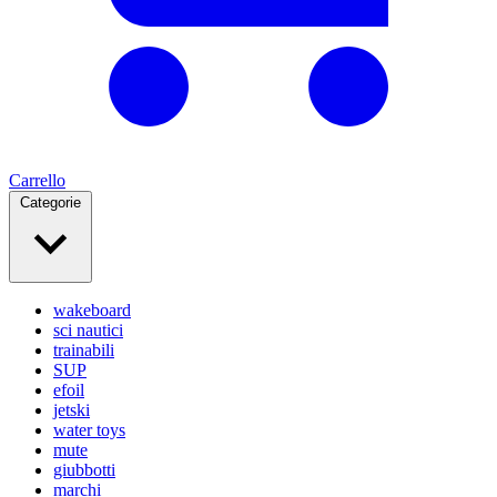
Carrello
Categorie
wakeboard
sci nautici
trainabili
SUP
efoil
jetski
water toys
mute
giubbotti
marchi