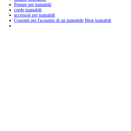
Pompe per trainabili
corde trainabili
accessori per trainabili
Consigli per l'acquisto di un trainabile
Blog trainabili