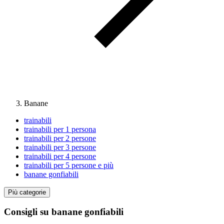
Banane
trainabili
trainabili per 1 persona
trainabili per 2 persone
trainabili per 3 persone
trainabili per 4 persone
trainabili per 5 persone e più
banane gonfiabili
Più categorie
Consigli su banane gonfiabili