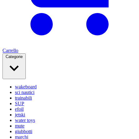
Carrello
Categorie
wakeboard
sci nautici
trainabili
SUP
efoil
jetski
water toys
mute
giubbotti
marchi