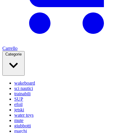
Carrello
Categorie
wakeboard
sci nautici
trainabili
SUP
efoil
jetski
water toys
mute
giubbotti
marchi