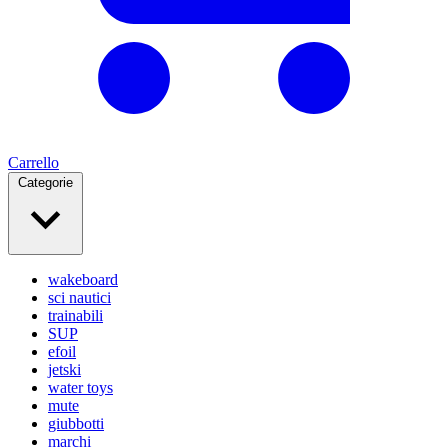
Carrello
Categorie
wakeboard
sci nautici
trainabili
SUP
efoil
jetski
water toys
mute
giubbotti
marchi