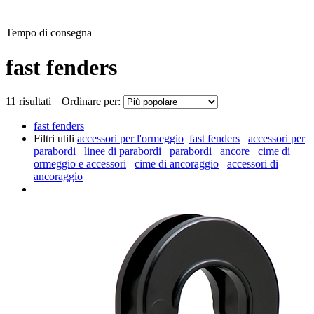
Tempo di consegna
fast fenders
11
risultati
|
Ordinare per:
fast fenders
Filtri utili
accessori per l'ormeggio
fast fenders
accessori per
parabordi
linee di parabordi
parabordi
ancore
cime di
ormeggio e accessori
cime di ancoraggio
accessori di
ancoraggio