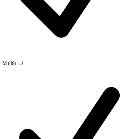
M
(49)