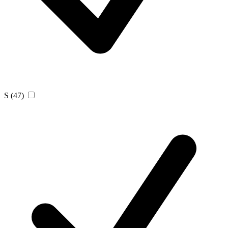
S
(47)