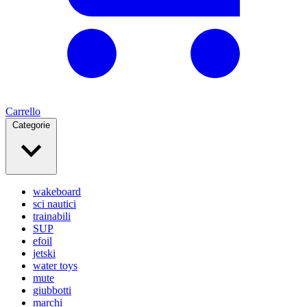
Carrello
Categorie
wakeboard
sci nautici
trainabili
SUP
efoil
jetski
water toys
mute
giubbotti
marchi