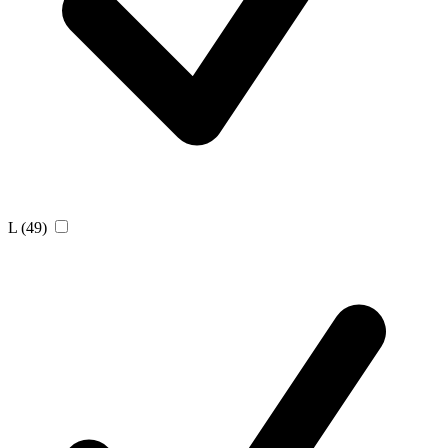
L
(49)