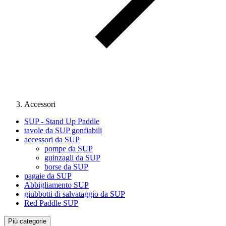
Accessori
SUP - Stand Up Paddle
tavole da SUP gonfiabili
accessori da SUP
pompe da SUP
guinzagli da SUP
borse da SUP
pagaie da SUP
Abbigliamento SUP
giubbotti di salvataggio da SUP
Red Paddle SUP
Più categorie