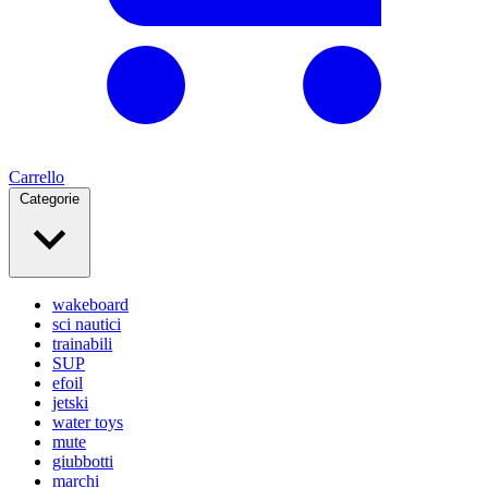
Carrello
Categorie
wakeboard
sci nautici
trainabili
SUP
efoil
jetski
water toys
mute
giubbotti
marchi