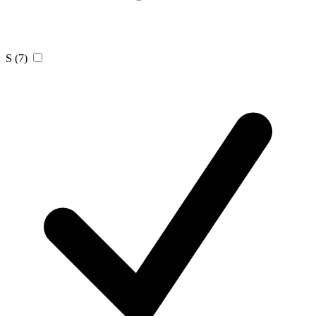
S
(7)