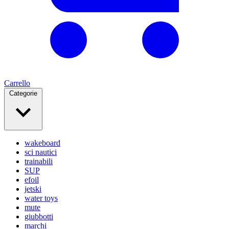
Carrello
Categorie
wakeboard
sci nautici
trainabili
SUP
efoil
jetski
water toys
mute
giubbotti
marchi