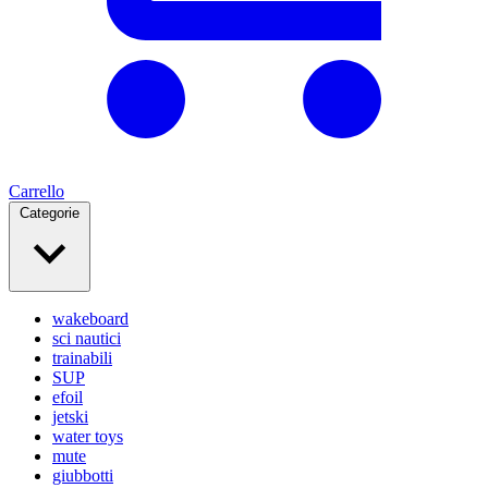
Carrello
Categorie
wakeboard
sci nautici
trainabili
SUP
efoil
jetski
water toys
mute
giubbotti