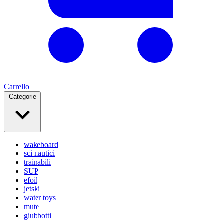
Carrello
Categorie
wakeboard
sci nautici
trainabili
SUP
efoil
jetski
water toys
mute
giubbotti