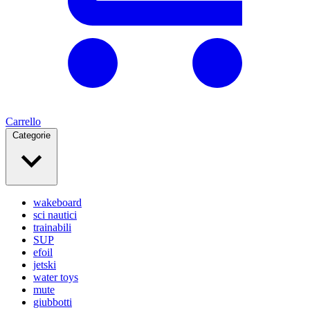
Carrello
Categorie
wakeboard
sci nautici
trainabili
SUP
efoil
jetski
water toys
mute
giubbotti