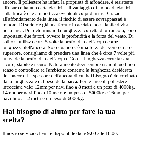
ancore. Il poliestere ha infatti la proprietà di affondare, è resistente
all'usura e ha una certa elasticità. Il vantaggio di un po' di elasticità
sulla linea è che ammortizza eventuali colpi di mare. Grazie
all'affondamento della linea, il rischio di essere sovrappassati è
minore. Di serie c'è già una ferrule in acciaio inossidabile divisa
nella linea. Per determinare la lunghezza corretta di un'ancora, sono
importanti due fattori, ovvero la profondità e la forza del vento. Di
solito si utilizza circa 5 volte la profondità dell'acqua come
lunghezza dell'ancora. Solo quando c'è una forza del vento di 5 o
superiore, consigliamo di prendere una linea che è circa 7 volte più
lunga della profondità dell'acqua. Con la lunghezza corretta sarai
sicuro, stabile e sicuro. Naturalmente devi sempre usare il tuo buon
senso e controllare se l'ambiente consente la lunghezza desiderata
dell'ancora. La spessore dell'ancora di cui hai bisogno è determinato
dalla lunghezza e dal peso della barca. Per le linee di poliestere
intrecciate vale: 12mm per navi fino a 8 metri e un peso di 4000kg,
14mm per navi fino a 10 metri e un peso di 5000kg e 16mm per
navi fino a 12 metri e un peso di 6000kg.
Hai bisogno di aiuto per fare la tua
scelta?
Il nostro servizio clienti è disponibile dalle 9:00 alle 18:00.