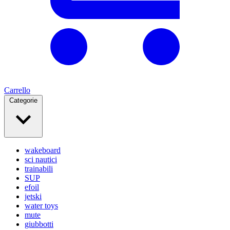
Carrello
Categorie
wakeboard
sci nautici
trainabili
SUP
efoil
jetski
water toys
mute
giubbotti