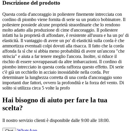
Descrizione del prodotto
Questa corda d'ancoraggio in poliestere finemente intrecciata con
cordino di piombo viene fornita di serie su un pratico bobinatore. Il
poliestere possiede alcune proprietà straordinarie che lo rendono
molto adatto alla produzione di cime d'ancoraggio. Il poliestere
infatti ha la proprietà di affondare, è resistente all'usura e ha un po' di
elasticità. Il vantaggio di avere un po' di elasticità sulla corda è che
ammortizza eventuali colpi dovuti alla risacca. Il fatto che la corda
affonda fa sì che si abbia meno probabilità di avere un'ancora "che
striscia" e aiuta a far tenere meglio l'ancora. Inoltre, si riduce il
rischio di essere sovrappassati da altre imbarcazioni. Il cordino di
piombo intrecciato in questa corda rafforza questo effetto. Di serie
c'è già un occhiello in acciaio inossidabile nella corda. Per
determinare la lunghezza corretta di una corda d'ancoraggio sono
importanti due fattori, ovvero la profondità e la forza del vento. Di
solito si utilizza circa 5 volte la profo
Hai bisogno di aiuto per fare la tua
scelta?
Il nostro servizio clienti è disponibile dalle 9:00 alle 18:00.
WhatsApp
Chat