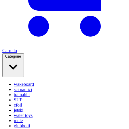
Carrello
Categorie
wakeboard
sci nautici
trainabili
SUP
efoil
jetski
water toys
mute
giubbotti