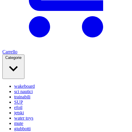
Carrello
Categorie
wakeboard
sci nautici
trainabili
SUP
efoil
jetski
water toys
mute
giubbotti