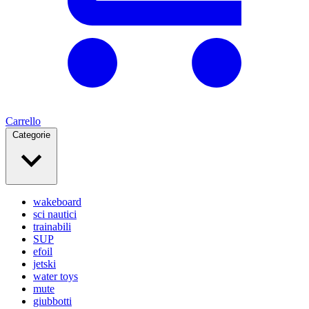
Carrello
Categorie
wakeboard
sci nautici
trainabili
SUP
efoil
jetski
water toys
mute
giubbotti