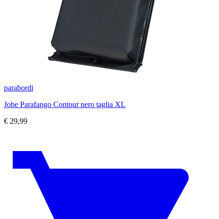
parabordi
Jobe Parafango Contour nero taglia XL
€
29,99