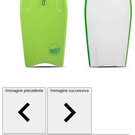
Immagine precedente
Immagine successiva