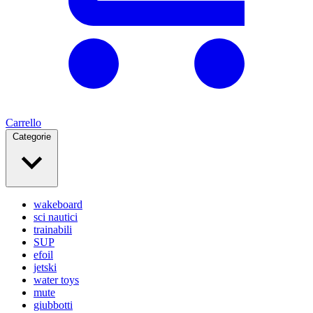
Carrello
Categorie
wakeboard
sci nautici
trainabili
SUP
efoil
jetski
water toys
mute
giubbotti