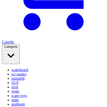
Carrello
Categorie
wakeboard
sci nautici
trainabili
SUP
efoil
jetski
water toys
mute
giubbotti