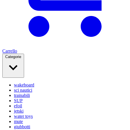
Carrello
Categorie
wakeboard
sci nautici
trainabili
SUP
efoil
jetski
water toys
mute
giubbotti