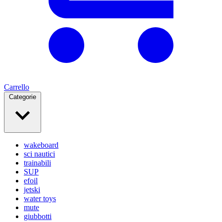
Carrello
Categorie
wakeboard
sci nautici
trainabili
SUP
efoil
jetski
water toys
mute
giubbotti