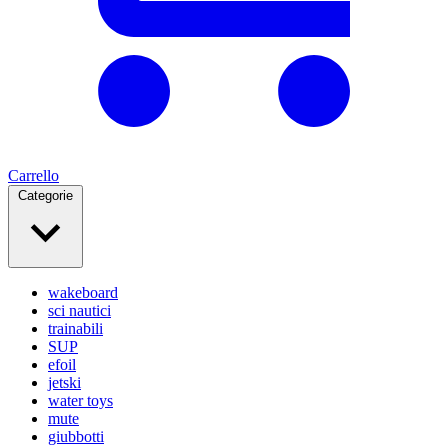
Carrello
Categorie
wakeboard
sci nautici
trainabili
SUP
efoil
jetski
water toys
mute
giubbotti