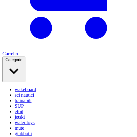
Carrello
Categorie
wakeboard
sci nautici
trainabili
SUP
efoil
jetski
water toys
mute
giubbotti