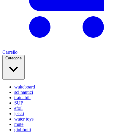
Carrello
Categorie
wakeboard
sci nautici
trainabili
SUP
efoil
jetski
water toys
mute
giubbotti