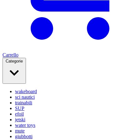
Carrello
Categorie
wakeboard
sci nautici
trainabili
SUP
efoil
jetski
water toys
mute
giubbotti